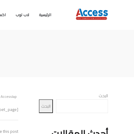
Access
Access
الرئيسية
لاب توب
اكس
Lap
Lap
Official
Official
البحث
y
Accesslap
Website
Website
البحث
[mailpoet_page]
أحدث المقالات
e this post