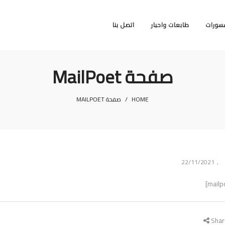
سورات
طابعات واحبار
اتصل بنا
صفحة MailPoet
HOME
/
صفحة MAILPOET
Posted
22/11/2021
B
on
Shar